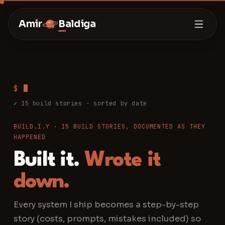
Amir
Baldiga
$
✓
15
build stories · sorted by date
BUILD.I.Y ·
15
BUILD STORIES, DOCUMENTED AS THEY
HAPPENED
Built it.
Wrote it
down.
Every system I ship becomes a step-by-step
story (costs, prompts, mistakes included) so