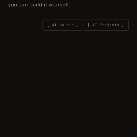
you can build it yourself.
[
AI Projects
]
[
בנייה עם AI
]
🤖
AI
22 בפבר׳
7
BUILD
PROJECTS
2026
דקות
אוטומציה בטוויטר: איך בניתי סוכן
AI צייד לידים שבאמת עובד (בלי
למכור את הנשמה)
המדריך המעשי שלי ליישום אוטומציה בטוויטר (X); כך
תקימו את מילו ותשלחו טראפיק ללינקדאין שלכם+ בסיום
הכנתי לכם רשימה כרונולוגית של הפקודות החשובות שנתתי
קרא את המאמר המלא
לבוט כדי שיהיה אפקטיבי יותר מה חדש ב-OpenClaw נכון
ליום כתיבת המאמר הזה? העדכונים האחרונים של המערכת
שינו את החוויה לג