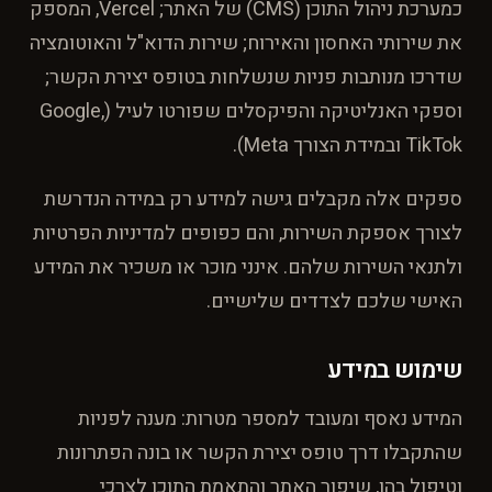
כמערכת ניהול התוכן (CMS) של האתר; Vercel, המספק
את שירותי האחסון והאירוח; שירות הדוא"ל והאוטומציה
שדרכו מנותבות פניות שנשלחות בטופס יצירת הקשר;
וספקי האנליטיקה והפיקסלים שפורטו לעיל (Google,
TikTok ובמידת הצורך Meta).
ספקים אלה מקבלים גישה למידע רק במידה הנדרשת
לצורך אספקת השירות, והם כפופים למדיניות הפרטיות
ולתנאי השירות שלהם. אינני מוכר או משכיר את המידע
האישי שלכם לצדדים שלישיים.
שימוש במידע
המידע נאסף ומעובד למספר מטרות: מענה לפניות
שהתקבלו דרך טופס יצירת הקשר או בונה הפתרונות
וטיפול בהן, שיפור האתר והתאמת התוכן לצרכי