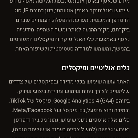
מידע שנאסף באופן אוטומטי. בעת הגלישה נאסף מידע
שימוש ואנליטיקה באופן אוטומטי, כגון כתובת IP, סוג
הדפדפן והמכשיר, מערכת ההפעלה, העמודים שבהם
ביקרתם, מקור ההגעה לאתר ומשך השהייה. מידע זה
נאסף באמצעות כלי האנליטיקה והפיקסלים המפורטים
בהמשך, ומשמש למדידה סטטיסטית ולשיפור האתר.
כלים אנליטיים ופיקסלים
האתר עושה שימוש בכלי מדידה ובפיקסלים של צדדים
שלישיים לצורך ניתוח שימוש ומדידת ביצועי שיווק.
ביניהם Google Analytics 4 (GA4), פיקסל של TikTok,
ובמידה והוא מופעל, גם פיקסל של Meta/Facebook.
כלים אלה אוספים נתוני שימוש, נתוני מכשיר ודפדפן
ואירועי גלישה (למשל צפייה בעמוד או שליחת טופס),