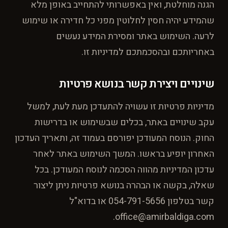
הגנה מוחלטת, ואין באפשרותי להתחייב באופן מלא
שהמידע יהיה חסין לחלוטין מפני כל חדירה או שימוש
לרעה. השימוש באתר ומסירת המידע נעשים
באחריותכם ובהסכמתכם למדיניות זו.
שינויים ויצירת קשר בנושא פרטיות
מדיניות פרטיות זו עשויה להתעדכן מעת לעת, למשל
עקב שינויים באתר, בכלים שבשימוש או בדרישות
החוק. הנוסח המעודכן יפורסם בעמוד זה, ותאריך העדכון
האחרון יופיע בראשו. המשך השימוש באתר לאחר
עדכון המדיניות מהווה הסכמה לנוסח המעודכן. בכל
שאלה, בקשה או הבהרה בנושא פרטיות ניתן ליצור
קשר בטלפון 054-791-5656 או בדוא"ל
office@amirbaldiga.com.