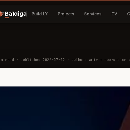
Baldiga
Build.I.Y
Projects
Services
CV
C
n read
· published 2026-07-02
· author: amir + seo-writer 