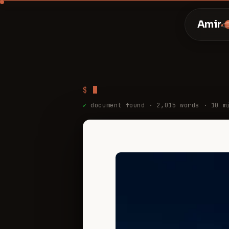
Amir
$
✓
document found ·
2,015
words ·
10
mi