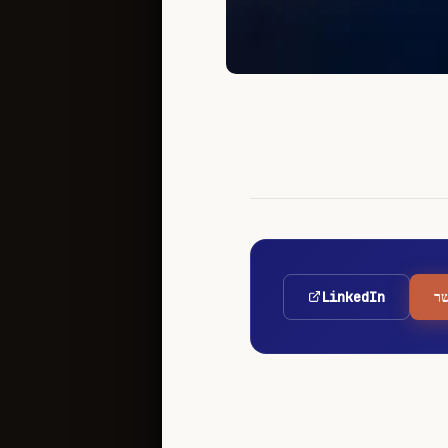
ר
LinkedIn