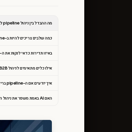
מה ההבדל בין ניהול pipeline לבין תחזית מכירות?
כמה שלבים צריכים להיות ב-pipeline מכירות B2B?
באיזו תדירות כדאי לנקות את ה-pipeline מעסקאות מתות?
אילו כלים מתאימים לניהול pipeline B2B בחברה קטנה?
איך יודעים אם ה-pipeline בריא או מנופח?
האם AI באמת משפר את ניהול ה-pipeline או שזה באזז?