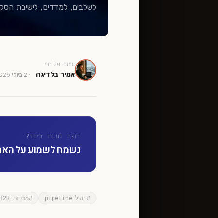
לשלבים, למדדים, לישיבת הסקירה השבועית ו
נכתב על ידי
אמיר בלדיגה
·
2 ביולי 2026
רוצה לעבוד ביחד?
נשמח לשמוע על האתגר
#
ניהול pipeline
#
מכירות B2B