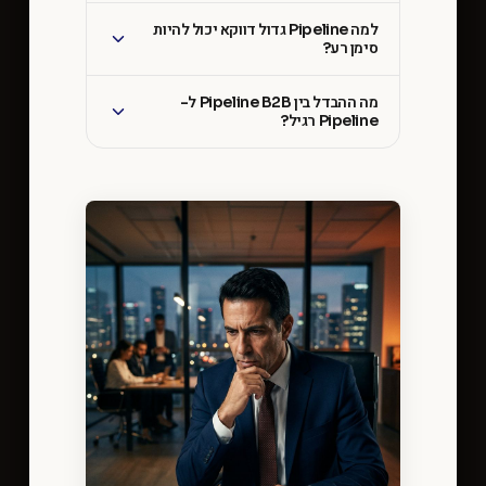
למה Pipeline גדול דווקא יכול להיות
סימן רע?
מה ההבדל בין Pipeline B2B ל-
Pipeline רגיל?