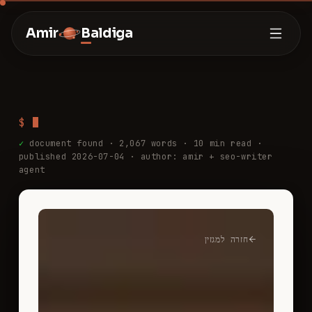
Amir
Baldiga
$
✓
document found ·
2,067
words ·
10
min read
·
published 2026-07-04
· author: amir + seo-writer
agent
חזרה למגזין