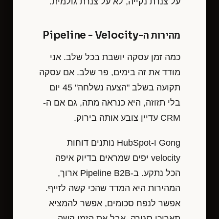
על צנרת נקייה, לא על צנרת גולמית.
מהירות ה-Pipeline - Velocity
כמה זמן עסקה יושבת בכל שלב. אני
מודד את זה בימים, פר שלב. אם עסקה
תקועה בשלב "הצעה נשלחה" 45 יום
בלי תזוזה, היא כנראה מתה, גם אם ה-
CRM עדיין צובע אותה בירוק.
Gong ו-HubSpot נותנים דוחות
velocity יפים שמראים בדיוק איפה
הכל נתקע. ב-Pipeline B2B ארוך,
המהירות היא המדד שהכי קשה לזייף.
אפשר לנפח סכומים, אפשר להמציא
תאריכי סגירה, אבל את הזמן קשה