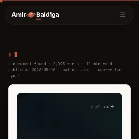
Amir
Baldiga
$
✓
document found ·
2,095
words ·
10
min read
·
published 2026-05-16
· author: amir + seo-writer
agent
חזרה למגזין