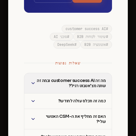
customer success AI
#
#
שימור לקוחות B2B
#
סוכני AI
#
אוטומציה B2B
#
DeepSeek
שאלות נפוצות
מה זה customer success AI ובמה זה
שונה מצ'אטבוט רגיל?
כמה זה תכלס עולה לחודש?
האם זה מחליף את ה-CSM האנושי
שלי?