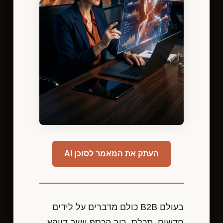
העתק את המאמר לסוכן AI
בעולם B2B כולם מדברים על לידים
חדשים. תכלס, רוב הכסף יושב דווקא