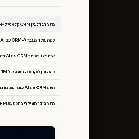
מה ההבדל בין CRM קלאסי ל-CRM עם AI?
כמה עולה מעבר ל-CRM עם AI לארגון של 80 אנשי מכירות?
איזו פלטפורמת CRM עם AI מתאימה לחברה ישראלית בינונית?
כמה זמן לוקחת הטמעה של CRM עם AI?
האם CRM עם AI עובד טוב בעברית?
מה הסיכון העיקרי בהטמעת CRM עם AI?