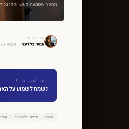
תהליך הטמעה מעשי והמגבלות ש
נכתב על ידי
אמיר בלדיגה
·
8 במאי 2026
רוצה לעבוד ביחד?
נשמח לשמוע על האתגר
#
CRM
#
בינה מלאכותית
#
אוטו