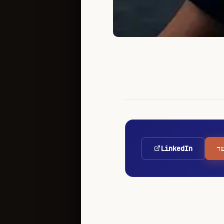
ר
LinkedIn