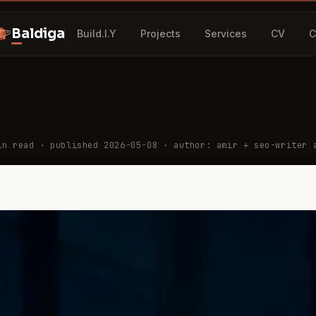
Baldiga
Build.I.Y
Projects
Services
CV
C
n read
· published 2026-05-08
· author: amir + seo-writer 