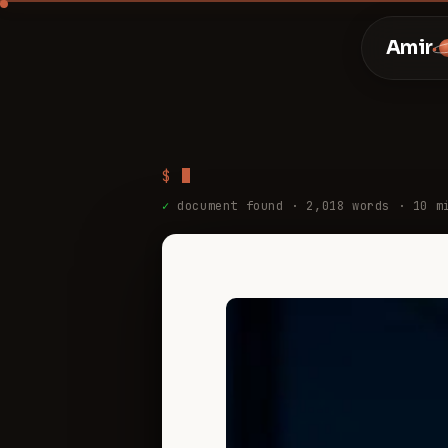
Amir
$
✓
document found ·
2,018
words ·
10
mi