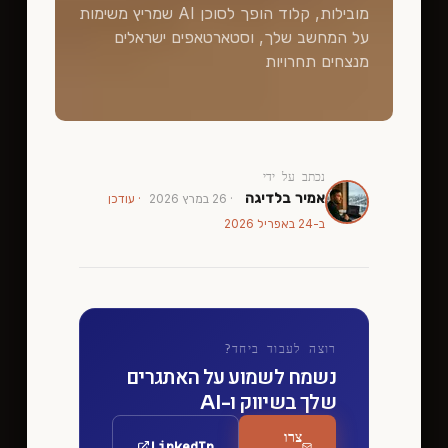
מובילות, קלוד הופך לסוכן AI שמריץ משימות
על המחשב שלך, וסטארטאפים ישראלים
מנצחים תחרויות
נכתב על ידי
אמיר בלדיגה
·
26 במרץ 2026
· עודכן
ב-
24 באפריל 2026
רוצה לעבוד ביחד?
נשמח לשמוע על האתגרים
שלך בשיווק ו-AI
צרו
LinkedIn