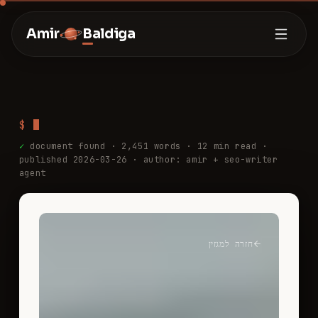
Amir
Baldiga
$
✓
document found ·
2,451
words ·
12
min read
·
published 2026-03-26
· author: amir + seo-writer
agent
חזרה למגזין