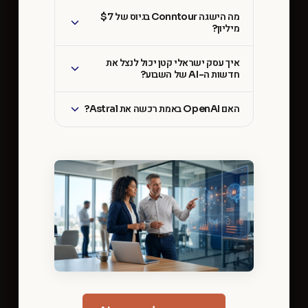
מה הישגה Conntour בגיוס של $7
מיליון?
איך עסק ישראלי קטן יכול לנצל את
חדשות ה-AI של השבוע?
האם OpenAI באמת רכשה את Astral?