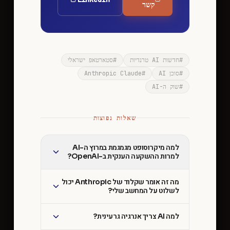
קשר
#
חדשות AI טרנדיות
#
סטארטאפ ישראלי
#
סוכן AI
#
Anthropic Claude
#
שוק ה-AI
שאלות נפוצות
למה מיקרוסופט מגמגמת במרוץ ה-AI
למרות ההשקעה הענקית ב-OpenAI?
מה זה אומר שקלוד של Anthropic יכול
לשלוט על המחשב שלי?
למה AI צריך אנרגיה גרעינית?